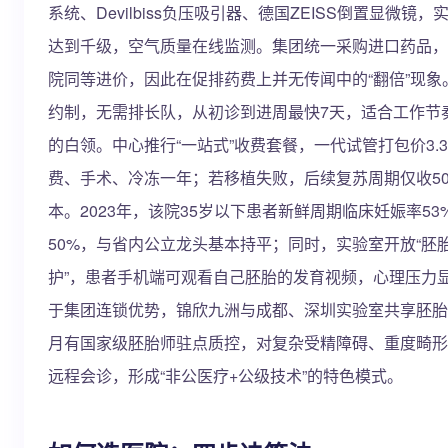
系统、Devilbiss负压吸引器、德国ZEISS倒置显微镜
达到千级，空气质量在线监测。集团统一采购进口药品，
院同等进价，因此在促排药费上并无传闻中的“翻倍”现象
约制，无需排长队，从初诊到进周最快7天，适合工作节
的白领。中心推行“一站式”收费套餐，一代试管打包价3.
费、手术、冷冻一年；若移植失败，后续复苏周期仅收50
本。2023年，该院35岁以下患者新鲜周期临床妊娠率5
50%，与省内公立龙头基本持平；同时，实验室开放“胚
护”，患者手机端可观看自己胚胎的发育视频，心理压力
于集团连锁优势，锦欣九洲与成都、深圳实验室共享胚胎
月有国家级胚胎师驻点质控，对复杂受精障碍、重度畸形
远程会诊，形成“非公医疗+公级技术”的特色模式。