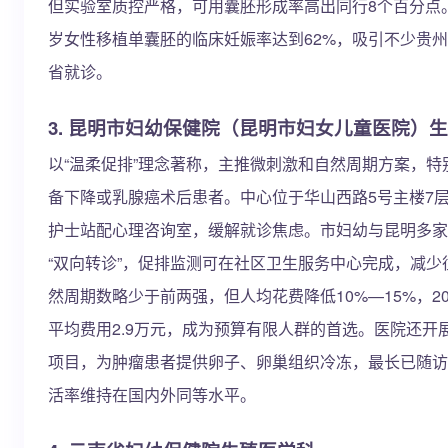
但实验室质控严格，可用囊胚形成率高出同行8个百分点。
岁女性移植单囊胚的临床妊娠率达到62%，吸引不少贵
省就诊。
3. 昆明市妇幼保健院（昆明市妇女儿童医院）
以“温柔促排”理念著称，主推微刺激和自然周期方案，特
备下降或乳腺癌术后患者。中心位于华山西路5号主楼7
护士站配心理咨询室，缓解就诊焦虑。市妇幼与昆明多家
“双向转诊”，促排监测可在社区卫生服务中心完成，减少
然周期数略少于前两强，但人均花费降低10%—15%，20
平均费用2.9万元，成为预算有限人群的首选。医院还开展
项目，为肿瘤患者提供卵子、卵巢组织冷冻，最长已随访
活率维持在国内外同等水平。