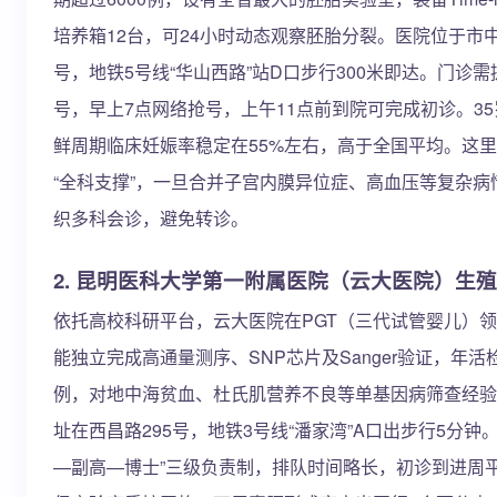
培养箱12台，可24小时动态观察胚胎分裂。医院位于市中
号，地铁5号线“华山西路”站D口步行300米即达。门诊
号，早上7点网络抢号，上午11点前到院可完成初诊。3
鲜周期临床妊娠率稳定在55%左右，高于全国平均。这
“全科支撑”，一旦合并子宫内膜异位症、高血压等复杂病
织多科会诊，避免转诊。
2. 昆明医科大学第一附属医院（云大医院）生
依托高校科研平台，云大医院在PGT（三代试管婴儿）
能独立完成高通量测序、SNP芯片及Sanger验证，年活检
例，对地中海贫血、杜氏肌营养不良等单基因病筛查经验
址在西昌路295号，地铁3号线“潘家湾”A口出步行5分钟
—副高—博士”三级负责制，排队时间略长，初诊到进周平