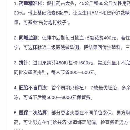
1.
药量精准化
：促排药占大头，45公斤和65公斤女性用
30%。带上基础激素B超单，让医生用AMH和窦卵泡数
量，可避免“高射炮打蚊子”。
2.
同城监测
：促排中后期每日抽血+B超花费400元，若
宁，可选择就近二级医院做监测，把结果回传生殖科，三
3.
拼针
：进口果纳芬450IU售价1600元，常见剂量用不
同批次患者拼针，每人节省300—500元。
4.
胚胎不盲目冻
：首个周期只移植1—2枚最优胚胎，多
冻，可省下后期5000—6000元保管费。
5.
医保二次结算
：部分患者夫妻在不同单位参保，男方
高，可让男方在“门诊共济”渠道绑定配偶，检查费走男方