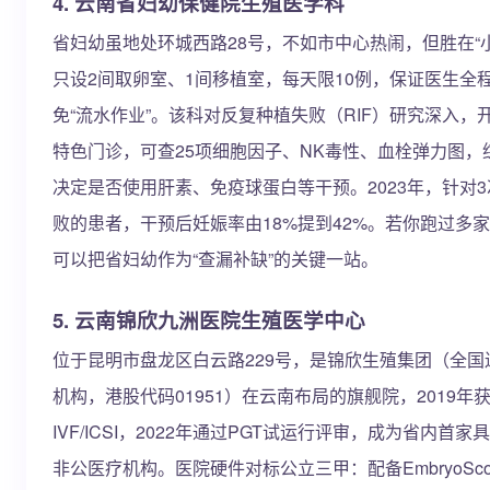
4. 云南省妇幼保健院生殖医学科
省妇幼虽地处环城西路28号，不如市中心热闹，但胜在“
只设2间取卵室、1间移植室，每天限10例，保证医生全
免“流水作业”。该科对反复种植失败（RIF）研究深入，开
特色门诊，可查25项细胞因子、NK毒性、血栓弹力图，
决定是否使用肝素、免疫球蛋白等干预。2023年，针对
败的患者，干预后妊娠率由18%提到42%。若你跑过多
可以把省妇幼作为“查漏补缺”的关键一站。
5. 云南锦欣九洲医院生殖医学中心
位于昆明市盘龙区白云路229号，是锦欣生殖集团（全国
机构，港股代码01951）在云南布局的旗舰院，2019年
IVF/ICSI，2022年通过PGT试运行评审，成为省内首
非公医疗机构。医院硬件对标公立三甲：配备EmbryoSco