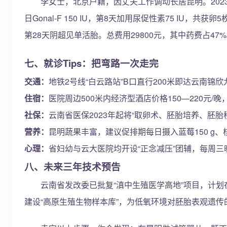
李女士，北京户籍，因丈夫工作调动长居昆明。2023年9月在
日Gonal-F 150 IU，第8天加用尿促性素75 IU，共
第28天阴超见单活胎。总费用29800元，其中药费占47
七、就诊Tips：把弯路一次走完
交通：
地铁2号线“白云路站”B口直行200米即达云南锦
住宿：
医院周边500米内经济型酒店价格150—220元/
社保：
云南省医保2023年起将“取卵术、胚胎培养、胚胎
营养：
昆明蔬果丰富，建议促排期每日摄入蓝莓150 g、
心理：
省妇幼与云大医院均开设“正念减压”团辅，每周三
八、未来三年技术预告
云南省发改委已批复“滇中生殖医学高地”项目，计划在昆
建设“高原生殖生物样本库”，为低氧环境对胚胎表观遗