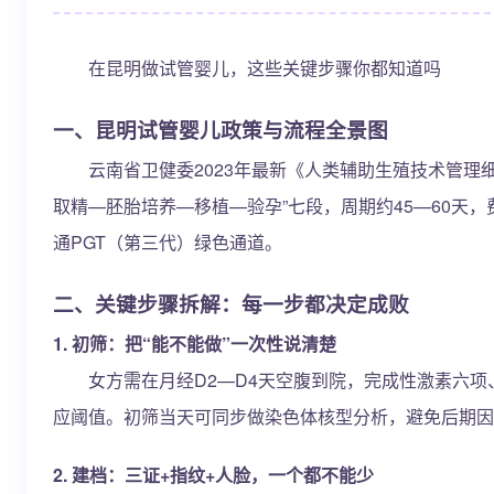
在昆明做试管婴儿，这些关键步骤你都知道吗
一、昆明试管婴儿政策与流程全景图
云南省卫健委2023年最新《人类辅助生殖技术管理细
取精—胚胎培养—移植—验孕”七段，周期约45—60天，
通PGT（第三代）绿色通道。
二、关键步骤拆解：每一步都决定成败
1. 初筛：把“能不能做”一次性说清楚
女方需在月经D2—D4天空腹到院，完成性激素六项、AMH
应阈值。初筛当天可同步做染色体核型分析，避免后期因
2. 建档：三证+指纹+人脸，一个都不能少