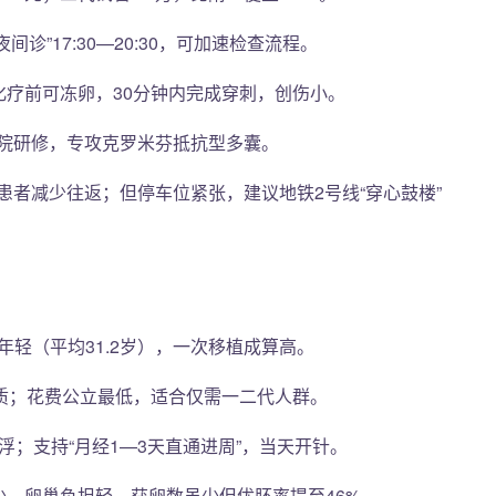
诊”17:30—20:30，可加速检查流程。
化疗前可冻卵，30分钟内完成穿刺，创伤小。
院研修，专攻克罗米芬抵抗型多囊。
者减少往返；但停车位紧张，建议地铁2号线“穿心鼓楼”
群年轻（平均31.2岁），一次移植成算高。
代资质；花费公立最低，适合仅需一二代人群。
浮；支持“月经1—3天直通进周”，当天开针。
少，卵巢负担轻，获卵数虽少但优胚率提至46%。