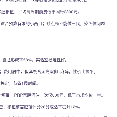
胚移植，平均每周期药费低于同行2800元。
晚，适合预算有限的小两口；缺点是不能做三代，染色体问题
近；囊胚形成率58%，实验室稳定性好。
.9万；费用居中，但套餐含无痛取卵+麻醉，性价比拉平。
天搞定，节省1周时间。
”项目，PRP宫腔灌注一次仅800元，低于市场均价一半。
，移植前宫腔镜评分≥8分成活率提升12%。