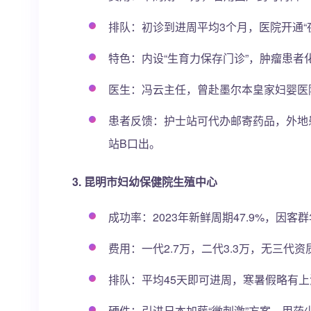
排队：初诊到进周平均3个月，医院开通“夜间
特色：内设“生育力保存门诊”，肿瘤患者
医生：冯云主任，曾赴墨尔本皇家妇婴医
患者反馈：护士站可代办邮寄药品，外地患
站B口出。
3. 昆明市妇幼保健院生殖中心
成功率：2023年新鲜周期47.9%，因客
费用：一代2.7万，二代3.3万，无三
排队：平均45天即可进周，寒暑假略有上
硬件：引进日本加藤“微刺激”方案，用药