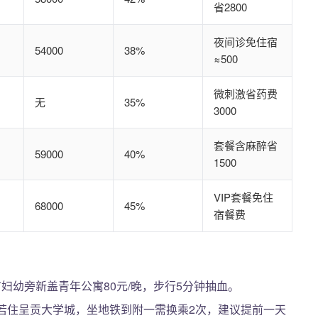
省2800
夜间诊免住宿
54000
38%
≈500
微刺激省药费
无
35%
3000
套餐含麻醉省
59000
40%
1500
VIP套餐免住
68000
45%
宿餐费
市妇幼旁新盖青年公寓80元/晚，步行5分钟抽血。
若住呈贡大学城，坐地铁到附一需换乘2次，建议提前一天