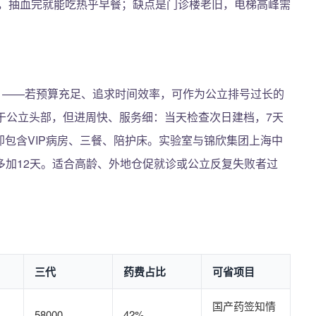
，抽血完就能吃热乎早餐；缺点是门诊楼老旧，电梯高峰需
）——若预算充足、追求时间效率，可作为公立排号过长的
略低于公立头部，但进周快、服务细：当天检查次日建档，7天
却包含VIP病房、三餐、陪护床。实验室与锦欣集团上海中
多加12天。适合高龄、外地仓促就诊或公立反复失败者过
三代
药费占比
可省项目
国产药签知情
58000
42%