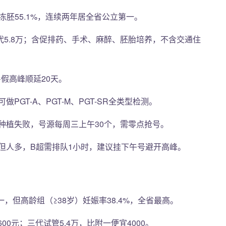
，冻胚55.1%，连续两年居全省公立第一。
三代5.8万；含促排药、手术、麻醉、胚胎培养，不含交通住
暑假高峰顺延20天。
GT-A、PGT-M、PGT-SR全类型检测。
种植失败，号源每周三上午30个，需零点抢号。
但人多，B超需排队1小时，建议挂下午号避开高峰。
一，但高龄组（≥38岁）妊娠率38.4%，全省最高。
00元；三代试管5.4万，比附一便宜4000。