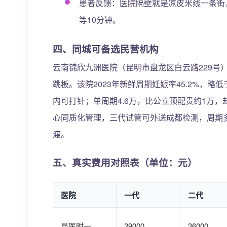
患者反馈：医院隔壁就是凉皮米线一条街
等10分钟。
四、同城可备选民营机构
云南锦欣九洲医院（昆明市盘龙区白云路229号
跳板。该院2023年新鲜周期妊娠率45.2%，
内可打针；单周期4.6万，比公立顶配贵约1万，
心同质化管理，三代试管可外送成都检测，周期
渡。
五、真实费用对照表（单位：元）
医院
一代
二代
昆医附一
29000
36000