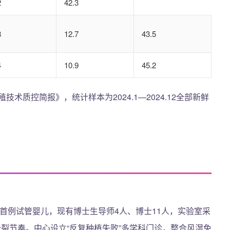
2
42.3
8
12.7
43.5
4
10.9
45.2
术质控简报》，统计样本为2024.1—2024.12全部新鲜
生滇首例试管婴儿，现有博士生导师4人、博士11人，实验室采
胚胎分裂节奏。中心设立“反复种植失败”多学科门诊，整合风湿免