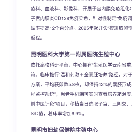
疫科、血液科、影像科，开展子宫内膜免疫组化CD5
子宫内膜炎CD138免疫染色，针对性制定“免疫
娠率提高12个百分点。2025年起开设“夜班取卵
返程。
昆明医科大学第一附属医院生殖中心
依托高校科研平台，中心拥有“生殖医学云南省重点
篇。临床推行“温和刺激＋全囊胚培养”路径，对于AM
方案，平均获卵数5.8枚，却保持42%的囊胚形
程监控系统”，患者手机端可实时查看培养箱温度、
前中医针灸”项目，移植当日选取子宫、三阴交、
S/D值，着床率增加6.9%。
昆明市妇幼保健院生殖中心