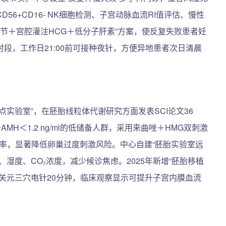
6+CD16- NK细胞检测、子宫动脉血流RI值评估、慢性
调节＋宫腔灌注HCG＋低分子肝素”方案，使反复失败患者妊
”时段，工作日21:00前可接种夜针，方便异地患者次日清晨
实验室”，在胚胎线粒体代谢研究方面发表SCI论文36
H＜1.2 ng/ml的低储备人群，采用来曲唑＋HMG双刺激
成率，显著降低卵巢过度刺激风险。中心自建“胚胎实验室远
湿度、CO₂浓度，减少候诊焦虑。2025年新增“胚胎移植
关元三穴电针20分钟，临床观察显示可提升子宫内膜血流