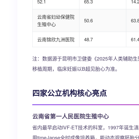
52.1
65.3
14.
云南省妇幼保健院
50.6
63.
生殖中心
云南锦欣九洲医院
48.7
61.
注：数据源于昆明市卫健委《2025年人类辅助生殖技
移植周期，临床妊娠以B超见胎心为准。
四家公立机构核心亮点
云南省第一人民医院生殖中心
省内最早启动IVF-ET技术的科室，1997年诞
用time-lapse全时成像培养箱，能动态观察