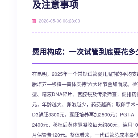
及注意事项
2026-05-06 06:23:03
费用构成：一次试管到底要花多
在昆明，2025年一个常规试管婴儿周期的平均支出
胎培养—移植—黄体支持”六大环节叠加而成。检
型、精液DNA碎片、宫腔镜及传染筛查；促排药物差异
元，年龄越大、卵泡越少，药费越高；取卵手术＋
D3鲜胚3300元，囊胚培养再加2500元；PGT
2400元，移植后黄体酮凝胶每天约80元，连用1
月保管费120元。整体看来，一代试管总成本最低，