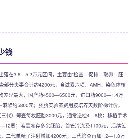
少钱
落在3.6—5.2万元区间，主要由“检查—促排—取卵—胚
查部分夫妻合计约4200元，含激素六项、AMH、染色体核
最大，国产药4500—6500元，进口药9000—1.4万
麻醉约5800元；胚胎实验室费用按培养天数阶梯计价，
-A（三代）筛查每枚胚胎3000元，通常送检4—6枚；移植手术
0—12周；若需冻存多余胚胎，首管冷冻费1100元，后续每
二代单精子注射增加4200元，三代筛查再加1.2—1.8万