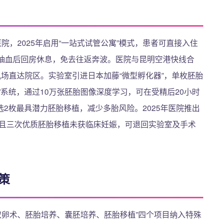
院，2025年启用“一站式试管公寓”模式，患者可直接入住
门抽血后回房休息，免去往返奔波。医院与昆明空港快线合
机场直达院区。实验室引进日本加藤“微型孵化器”，单枚胚胎
”系统，通过10万张胚胎图像深度学习，可在受精后20小时
选2枚最具潜力胚胎移植，减少多胎风险。2025年医院推出
5岁且三次优质胚胎移植未获临床妊娠，可退回实验室及手术
策
儿取卵术、胚胎培养、囊胚培养、胚胎移植”四个项目纳入特殊