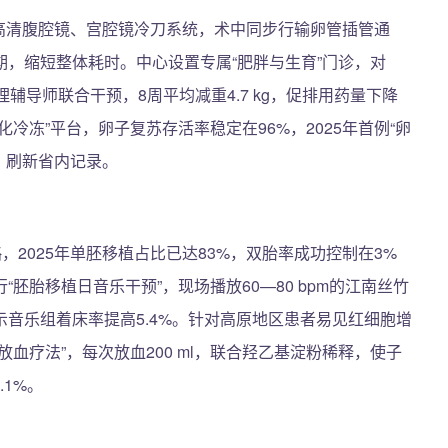
K高清腹腔镜、宫腔镜冷刀系统，术中同步行输卵管插管通
，缩短整体耗时。中心设置专属“肥胖与生育”门诊，对
、心理辅导师联合干预，8周平均减重4.7 kg，促排用药量下降
化冷冻”平台，卵子复苏存活率稳定在96%，2025年首例“卵
，刷新省内记录。
，2025年单胚移植占比已达83%，双胎率成功控制在3%
胚胎移植日音乐干预”，现场播放60—80 bpm的江南丝竹
示音乐组着床率提高5.4%。针对高原地区患者易见红细胞增
血疗法”，每次放血200 ml，联合羟乙基淀粉稀释，使子
.1%。