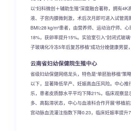
以“妇科微创＋辅助生殖”深度融合著称，拥有4
液、子宫内膜微刺激，术后次月即可进入试管周期
BMI≥28 kg/m²患者，由营养师、运动治疗师
18%，获卵率提升15%。实验室引入“封闭式玻璃
子玻璃化冷冻5年后复苏移植”成功分娩健康男婴
云南省妇幼保健院生殖中心
省级妇幼保健网络龙头，特色是“单胚胎移植”策略
以下，显著降低早产、妊娠高血压风险。中心推行“
乐，患者皮质醇水平平均下降21%，临床观察显
多、高黏滞状态，中心与血液科合作开展“移植前放
宫动脉血流灌注指数下降0.23，临床妊娠率提升7