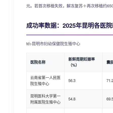
元。若首次移植失败，解冻复苏＋再次移植约650
成功率数据：2025年昆明各医
td>昆明市妇幼保健院生殖中心
新鲜周期妊娠率
医院名称
囊
（%）
云南省第一人民医
56.3
71.
院生殖中心
昆明医科大学第一
54.8
69.
附属医院生殖中心