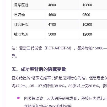
昆华医院
4800
10800
市妇幼
4600
9500
红会医院
4700
10200
锦欣九洲
5000
12000
注：若需三代试管（PGT-A/PGT-M），额外增加1500
算。
五、成功率背后的隐藏变量
官方给出的“临床妊娠率”指B超见到胎心为准，但患者更关
均47.2%，35—37岁降至38.9%，39岁以上仅26.5
内膜蠕动波：云大医院研究发现，移植日内膜若出现
含服硝苯地平10mg抑制宫缩。