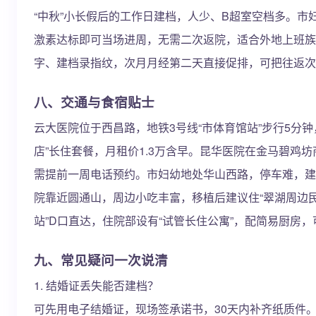
“中秋”小长假后的工作日建档，人少、B超室空档多。市
激素达标即可当场进周，无需二次返院，适合外地上班族
字、建档录指纹，次月月经第二天直接促排，可把往返次
八、交通与食宿贴士
云大医院位于西昌路，地铁3号线“市体育馆站”步行5分
店”长住套餐，月租价1.3万含早。昆华医院在金马碧鸡坊商
需提前一周电话预约。市妇幼地处华山西路，停车难，建议
院靠近圆通山，周边小吃丰富，移植后建议住“翠湖周边民
站”D口直达，住院部设有“试管长住公寓”，配简易厨房
九、常见疑问一次说清
1. 结婚证丢失能否建档？
可先用电子结婚证，现场签承诺书，30天内补齐纸质件