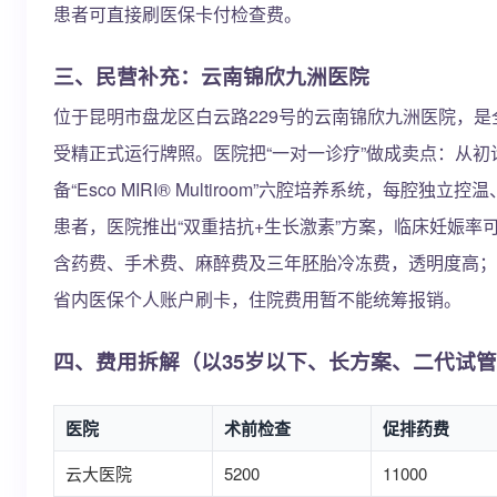
患者可直接刷医保卡付检查费。
三、民营补充：云南锦欣九洲医院
位于昆明市盘龙区白云路229号的云南锦欣九洲医院，是全
受精正式运行牌照。医院把“一对一诊疗”做成卖点：从初
备“Esco MIRI® Multiroom”六腔培养系统，每
患者，医院推出“双重拮抗+生长激素”方案，临床妊娠率可
含药费、手术费、麻醉费及三年胚胎冷冻费，透明度高；
省内医保个人账户刷卡，住院费用暂不能统筹报销。
四、费用拆解（以35岁以下、长方案、二代试
医院
术前检查
促排药费
云大医院
5200
11000