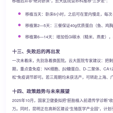
移植后并非“绝对卧床”，云大医院营养科推荐“三步走”：
移植当天：卧床6小时，之后可在室内慢走，每次<
移植第2—5天：三餐保证40g优质蛋白（鱼、鸡胸
移植第6—14天：增加低GI碳水（糙米、燕麦）
十三、失败后的再出发
一次未着床，先别急着换医院。云大医院专家建议：把剩余
期，重点查免疫：NK细胞、β2糖蛋白、D-二聚体、CA
松”免疫调节即可。若三周期均未获活产，可转赴上海、
十四、政策趋势与未来展望
2025年10月，国家卫健委拟把“胚胎植入前遗传学诊断
万。同时，昆明正在高新区建设“生殖医学产业园”，计划