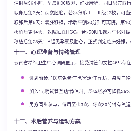
注射后36小时：早晨8:00取卵，静脉麻醉，同日男方取
取卵后第3天：观察胚胎，若≥4细胞Ⅰ—Ⅱ级≥3枚，可当
取卵后第5天：囊胚移植，术后平躺30分钟可离院，第1
移植后第14天：返院抽血HCG，若>50IU/L视为生化
移植后第28天：B超见孕囊及胎心，正式判定临床妊娠
十一、心理准备与情绪管理
云南省精神卫生中心调研显示，接受试管的女性45%存在
进周前参加医院免费“正念冥想”工作坊，每周三晚
加入“昆明试管互助”微信群，群体经验可降低25
男方同步参与，每周至少3次、每次30分钟有氧
十二、术后营养与运动方案