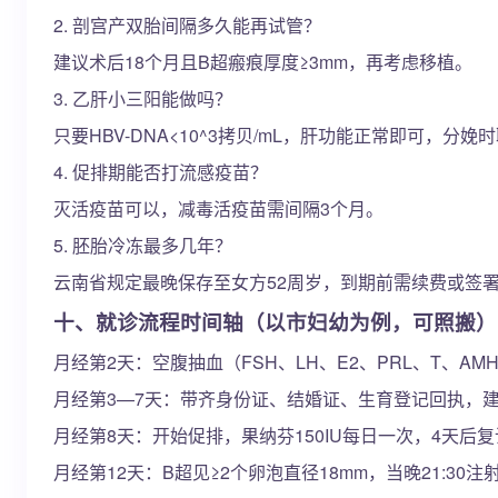
2. 剖宫产双胎间隔多久能再试管？
建议术后18个月且B超瘢痕厚度≥3mm，再考虑移植。
3. 乙肝小三阳能做吗？
只要HBV-DNA<10^3拷贝/mL，肝功能正常即可，分
4. 促排期能否打流感疫苗？
灭活疫苗可以，减毒活疫苗需间隔3个月。
5. 胚胎冷冻最多几年？
云南省规定最晚保存至女方52周岁，到期前需续费或签
十、就诊流程时间轴（以市妇幼为例，可照搬）
月经第2天：空腹抽血（FSH、LH、E2、PRL、T、A
月经第3—7天：带齐身份证、结婚证、生育登记回执，
月经第8天：开始促排，果纳芬150IU每日一次，4天后
月经第12天：B超见≥2个卵泡直径18mm，当晚21:30注射