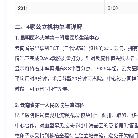
2011
3100+
二、4家公立机构单项详解
1. 昆明医科大学第一附属医院生殖中心
云南省最早拿到PGT（三代试管）资质的公立医院，拥有
情况下完成Day5囊胚质量打分。针对反复种植失败患者
显示可将着床率再提高8.3个百分点。2025年起，云大
平均用时8分钟，术后苏醒30分钟可离院。中心缺点同样明
时段，可节省1小时等候。
2. 云南省第一人民医院生殖妇科
昆华医院把试管婴儿流程拆成“模块化”：促排、取卵、
中心合作，对血型罕见或携带地中海基因的患者提供“配型
枚卵子从受精到移植全程待在独立培养箱，避免开关箱门造