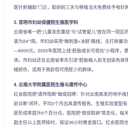
医针刺辅助”门诊，取卵前三天与移植当天免费给予电针
3. 昆明市妇幼保健院生殖医学科
云南省唯一把“儿童急危重症”与“试管婴儿”放在同一院
录为24⁺³周。市妇幼采用“微刺激+冰胚”路线，主打卵
—6000元。2025年医院上线“胚胎成长可视化”小程
虑。市妇幼还在云南省率先引进“胚胎植入前无创染色体筛查
械损伤，适用于高龄但可用胚少的群体。
4. 云南大学附属医院生殖与遗传中心
红会医院把“遗传阻断”做成招牌：针对云南高发的地中海贫
前诊断”闭环，平均3个月出具遗传报告。生殖实验室配有最
胚形成率提升6个百分点。医院把“夜班取卵”常态化，每天晚
副主任以上医师核时，保证36小时黄金窗口。红会医院