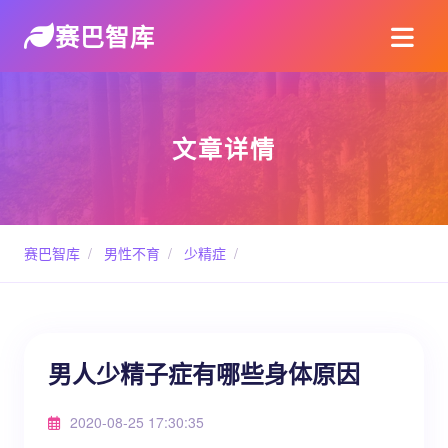
赛巴智库
文章详情
赛巴智库
/
男性不育
/
少精症
/
男人少精子症有哪些身体原因
2020-08-25 17:30:35