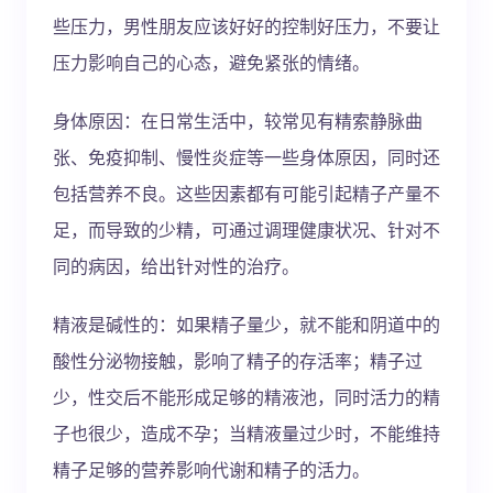
些压力，男性朋友应该好好的控制好压力，不要让
压力影响自己的心态，避免紧张的情绪。
身体原因：在日常生活中，较常见有精索静脉曲
张、免疫抑制、慢性炎症等一些身体原因，同时还
包括营养不良。这些因素都有可能引起精子产量不
足，而导致的少精，可通过调理健康状况、针对不
同的病因，给出针对性的治疗。
精液是碱性的：如果精子量少，就不能和阴道中的
酸性分泌物接触，影响了精子的存活率；精子过
少，性交后不能形成足够的精液池，同时活力的精
子也很少，造成不孕；当精液量过少时，不能维持
精子足够的营养影响代谢和精子的活力。