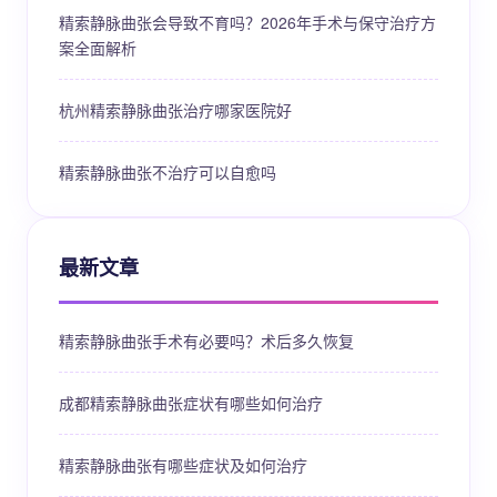
精索静脉曲张会导致不育吗？2026年手术与保守治疗方
案全面解析
杭州精索静脉曲张治疗哪家医院好
精索静脉曲张不治疗可以自愈吗
最新文章
精索静脉曲张手术有必要吗？术后多久恢复
成都精索静脉曲张症状有哪些如何治疗
精索静脉曲张有哪些症状及如何治疗