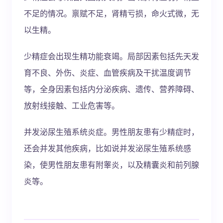
不足的情况。禀赋不足，肾精亏损，命火式微，无
以生精。
少精症会出现生精功能衰竭。局部因素包括先天发
育不良、外伤、炎症、血管疾病及干扰温度调节
等，全身因素包括内分泌疾病、遗传、营养障碍、
放射线接触、工业危害等。
并发泌尿生殖系统炎症。男性朋友患有少精症时，
还会并发其他疾病，比如说并发泌尿生殖系统感
染，使男性朋友患有附睾炎，以及精囊炎和前列腺
炎等。