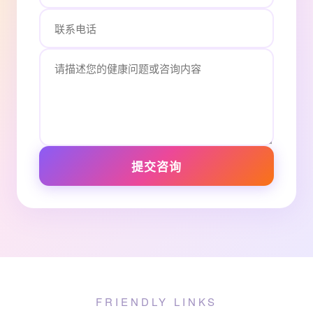
提交咨询
FRIENDLY LINKS