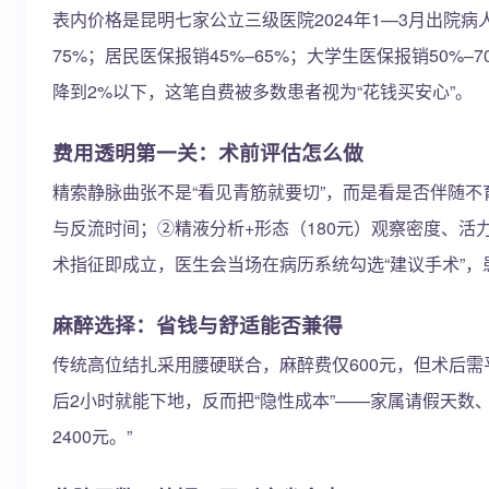
表内价格是昆明七家公立三级医院2024年1—3月出院
75%；居民医保报销45%–65%；大学生医保报销50%
降到2%以下，这笔自费被多数患者视为“花钱买安心”。
费用透明第一关：术前评估怎么做
精索静脉曲张不是“看见青筋就要切”，而是看是否伴随不
与反流时间；②精液分析+形态（180元）观察密度、活力
术指征即成立，医生会当场在病历系统勾选“建议手术”，患者手
麻醉选择：省钱与舒适能否兼得
传统高位结扎采用腰硬联合，麻醉费仅600元，但术后需
后2小时就能下地，反而把“隐性成本”——家属请假天数
2400元。”