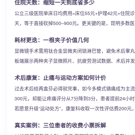
住院天数：缩短一天到底省多少
公立三级医院单床日均费用=床位55元+护理42元+住院
天，等于直接砍掉500–900元。更关键的是，昆明多
耗材更迭：一根夹子价值几何
显微镜手术需用钛合金显微夹闭锁淋巴管，避免术后睾丸鞘
板端展示两种夹子显微照片、抗疲劳测试数据、术后并发
术后康复：止痛与运动方案如何计价
过去术后给两盒芬必得就完事，如今多模式镇痛成为主流：
300元，却能让疼痛评分从7分降到3分，患者提前24
若愿意升级“运动处方”，康复科收取一次性评估费200
真实案例：三位患者的收费小票拆解