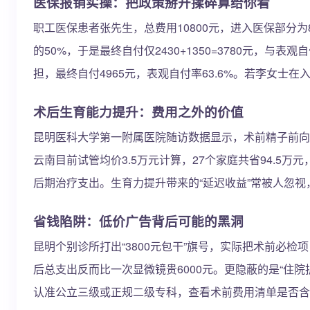
医保报销实操：把政策掰开揉碎算给你看
职工医保患者张先生，总费用10800元，进入医保部分为
的50%，于是最终自付仅2430+1350=3780元，与
担，最终自付4965元，表观自付率63.6%。若李女士在
术后生育能力提升：费用之外的价值
昆明医科大学第一附属医院随访数据显示，术前精子前向运
云南目前试管均价3.5万元计算，27个家庭共省94.
后期治疗支出。生育力提升带来的“延迟收益”常被人忽
省钱陷阱：低价广告背后可能的黑洞
昆明个别诊所打出“3800元包干”旗号，实际把术前必
后总支出反而比一次显微镜贵6000元。更隐蔽的是“住
认准公立三级或正规二级专科，查看术前费用清单是否含“