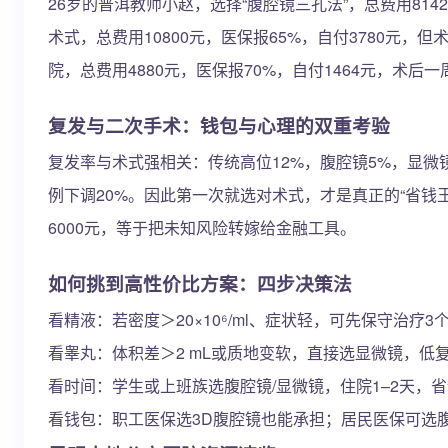
26岁的普洱教师小赵，选择“腹腔镜三孔法”，总费用8142
术式，总费用10800元，医保报65%，自付3780元
院，总费用4880元，医保报70%，自付1464元，术
复发与二次手术：钱包与心理的双重考验
复发率与术式强相关：传统高位12%，腹腔镜5%，显微
例下调20%。因此第一次就选对术式，才是真正的“省钱
6000元，等于把未知风险转嫁给金融工具。
如何挑到高性价比方案：四步决策法
看精液：若密度＞20×10⁶/ml、症状轻，可先保守治疗
看睾丸：体积差＞2 mL或质地变软，直接选显微镜，低
看时间：学生或上班族选腹腔镜/显微镜，住院1–2天，
看钱包：职工医保选3D腹腔镜也能承担；居民医保可选